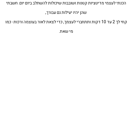
הכנתי לעצמי מדיטציות קטנות ושובבות שיכולות להשתלב ביום יום. חשבתי
שהן יהיו יעילות גם עבורך,
קחי לך 2 עד 10 דקות ותתחברי לעצמך, כדי לצאת לאור בעוצמה ורכות- כמו
מי שאת.