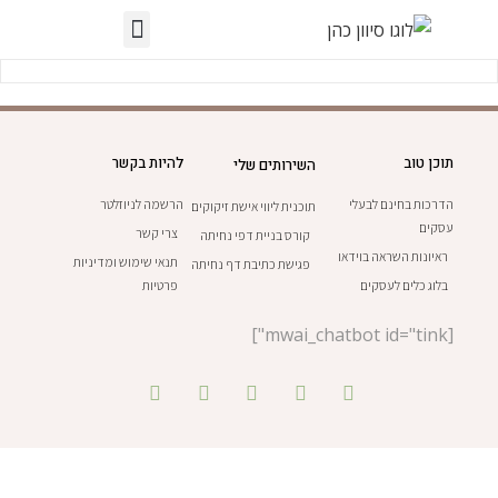
תוכן טוב
להיות בקשר
השירותים שלי
הדרכות בחינם לבעלי
הרשמה לניוזלטר
תוכנית ליווי אישת זיקוקים
עסקים
צרי קשר
קורס בניית דפי נחיתה
ראיונות השראה בוידאו
תנאי שימוש ומדיניות
פגישת כתיבת דף נחיתה
בלוג כלים לעסקים
פרטיות
[mwai_chatbot id="tink"]