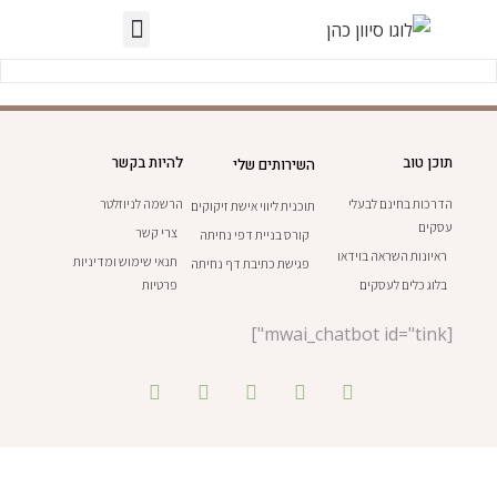
תוכן טוב
להיות בקשר
השירותים שלי
הדרכות בחינם לבעלי
הרשמה לניוזלטר
תוכנית ליווי אישת זיקוקים
עסקים
צרי קשר
קורס בניית דפי נחיתה
ראיונות השראה בוידאו
תנאי שימוש ומדיניות
פגישת כתיבת דף נחיתה
בלוג כלים לעסקים
פרטיות
[mwai_chatbot id="tink"]