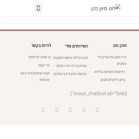
תוכן טוב
להיות בקשר
השירותים שלי
הדרכות בחינם לבעלי
הרשמה לניוזלטר
תוכנית ליווי אישת זיקוקים
עסקים
צרי קשר
קורס בניית דפי נחיתה
ראיונות השראה בוידאו
תנאי שימוש ומדיניות
פגישת כתיבת דף נחיתה
בלוג כלים לעסקים
פרטיות
[mwai_chatbot id="tink"]