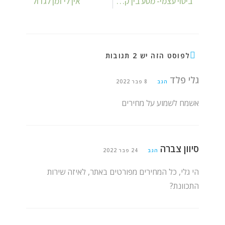
ביטוי עצמי- מסע בין קצוות- מתארחת אצל מיא סיני
אין לי זמן לגדול
לפוסט הזה יש 2 תגובות
גלי פלד
הגב
8 פבר 2022
אשמח לשמוע על מחירים
סיוון צברה
הגב
24 פבר 2022
הי גלי, כל המחירים מפורטים באתר, לאיזה שירות
התכוונת?