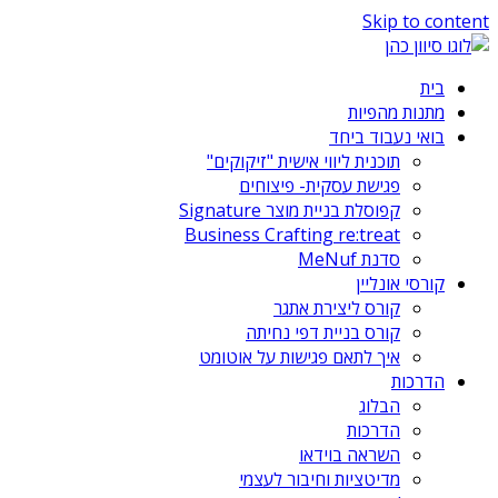
Skip to content
בית
מתנות מהפיות
בואי נעבוד ביחד
תוכנית ליווי אישית "זיקוקים"
פגישת עסקית- פיצוחים
קפוסלת בניית מוצר Signature
Business Crafting re:treat
סדנת MeNuf
קורסי אונליין
קורס ליצירת אתגר
קורס בניית דפי נחיתה
איך לתאם פגישות על אוטומט
הדרכות
הבלוג
הדרכות
השראה בוידאו
מדיטציות וחיבור לעצמי