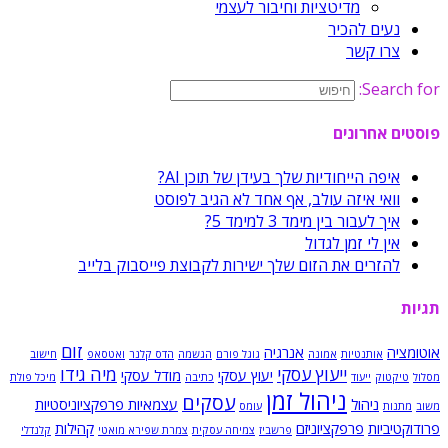
מדיטציות וחיבור לעצמי
נעים להכיר
צרו קשר
Search for:
פוסטים אחרונים
איפה הייחודיות שלך בעידן של תוכן AI?
וואי איזה עולב, אף אחד לא הגיב לפוסט
איך לעבור בין מימד 3 למימד 5?
אין לי זמן לגדול
להזרים את הזום שלך ישירות לקבוצת פייסבוק בלייב
תגיות
זום
אוטומציה
אנרגיה
אותנטיות
אמונה
גוגל פורם
הגשמה
הדס קלנר
ואטסאפ
חישוב
ייעוץ עסקי
מיה גידו
יעוץ עסקי
מודל עסקי
מסלול
טיקטוק
ייעוד
כתיבה
מיכל פולת
ניהול זמן
עסקים
ניהול
עצמאיות פרפקציוניסטיות
משוב
מתנות
עומס
פרודוקטיביות
פרפקציוניזם
קהילות
פרשביז
צמיחה עסקית
צמרת שפירא מואטי
קלנדלי