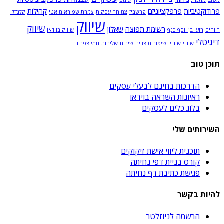
משוב
מתנות
עומס
פרודוקטיביות
פרפקציוניזם
קהילות
פרשביז
צמיחה עסקית
צמרת שפירא מואטי
קלנדלי
שיווק
שיווק
רשימת תפוצה
שאלון
רווחים
רועי בן יוסף כנף
שיווק בוידאו
דיגיטלי
שינוי
שינויי
שיפור מוצרים
שירות
שליחות
תמי צפרוני
תוכן טוב
הדרכות בחינם לבעלי עסקים
ראיונות השראה בוידאו
בלוג כלים לעסקים
השירותים שלי
תוכנית ליווי אישת זיקוקים
קורס בניית דפי נחיתה
פגישת כתיבת דף נחיתה
להיות בקשר
הרשמה לניוזלטר