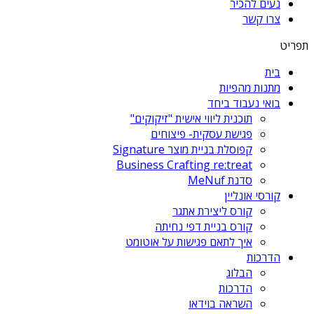
נעים להכיר
צרו קשר
תפריט
בית
מתנות מהפיות
בואי נעבוד ביחד
תוכנית ליווי אישית "זיקוקים"
פגישת עסקית- פיצוחים
קפוסלת בניית מוצר Signature
Business Crafting re:treat
סדנת MeNuf
קורסי אונליין
קורס ליצירת אתגר
קורס בניית דפי נחיתה
איך לתאם פגישות על אוטומט
הדרכות
הבלוג
הדרכות
השראה בוידאו