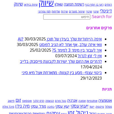
שיווק
שיווק
רשימת תפוצה
שאלון
רווחים
רועי בן יוסף כנף
שיווק בוידאו
דיגיטלי
שינוי
שינויי
שיפור מוצרים
שירות
שליחות
תמי צפרוני
Search for:
פרקים אחרונים
איפה הייחודיות שלך בעידן של תוכן AI?
30/03/2025
וואי איזה עולב, אף אחד לא הגיב לפוסט
30/03/2025
איך לעבור בין מימד 3 למימד 5?
25/02/2025
אין לי זמן לגדול
03/07/2024
להזרים את הזום שלך ישירות לקבוצת פייסבוק בלייב
17/04/2024
ביטוי עצמי- מסע בין קצוות- מתארחת אצל מיא סיני
29/12/2023
תגיות
זום
אוטומציה
אנרגיה
אותנטיות
אמונה
גוגל פורם
הגשמה
הדס קלנר
ואטסאפ
חישוב
ייעוץ עסקי
מיה גידו
יעוץ עסקי
מודל עסקי
מסלול
טיקטוק
ייעוד
כתיבה
מיכל פולת
ניהול זמן
עסקים
ניהול
עצמאיות פרפקציוניסטיות